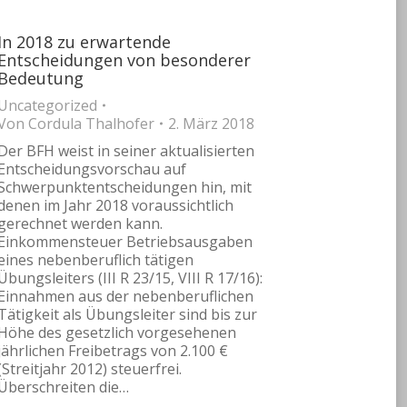
In 2018 zu erwartende
Entscheidungen von besonderer
Bedeutung
Uncategorized
Von
Cordula Thalhofer
2. März 2018
Der BFH weist in seiner aktualisierten
Entscheidungsvorschau auf
Schwerpunktentscheidungen hin, mit
denen im Jahr 2018 voraussichtlich
gerechnet werden kann.
Einkommensteuer Betriebsausgaben
eines nebenberuflich tätigen
Übungsleiters (III R 23/15, VIII R 17/16):
Einnahmen aus der nebenberuflichen
Tätigkeit als Übungsleiter sind bis zur
Höhe des gesetzlich vorgesehenen
jährlichen Freibetrags von 2.100 €
(Streitjahr 2012) steuerfrei.
Überschreiten die…